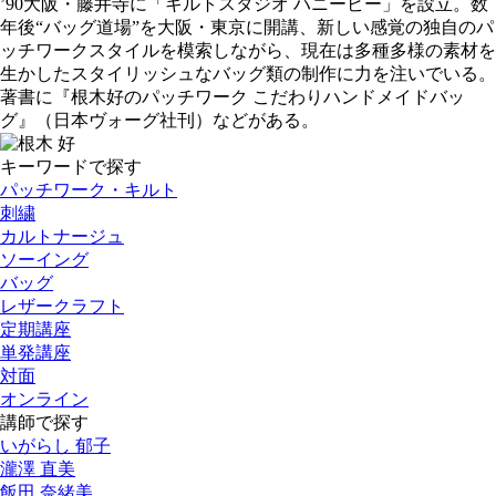
’90大阪・藤井寺に「キルトスタジオ ハニービー」を設立。数
年後“バッグ道場”を大阪・東京に開講、新しい感覚の独自のパ
ッチワークスタイルを模索しながら、現在は多種多様の素材を
生かしたスタイリッシュなバッグ類の制作に力を注いでいる。
著書に『根木好のパッチワーク こだわりハンドメイドバッ
グ』（日本ヴォーグ社刊）などがある。
キーワードで探す
パッチワーク・キルト
刺繍
カルトナージュ
ソーイング
バッグ
レザークラフト
定期講座
単発講座
対面
オンライン
講師で探す
いがらし 郁子
瀧澤 直美
飯田 奈緒美