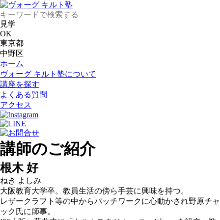
見学
OK
東京都
中野区
ホーム
ヴォーグ キルト塾について
講座を探す
よくある質問
アクセス
講師のご紹介
根木 好
ねき よしみ
大阪教育大学卒。教員生活の傍ら手芸に興味を持つ。
レザークラフト等の中からパッチワークに心動かされ野原チャ
ック氏に師事。