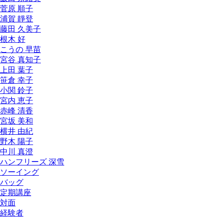
菅原 順子
浦賀 靜登
藤田 久美子
根木 好
こうの 早苗
宮谷 真知子
上田 葉子
笹倉 幸子
小関 鈴子
宮内 恵子
赤峰 清香
宮坂 美和
横井 由紀
野木 陽子
中川 真澄
ハンフリーズ 深雪
ソーイング
バッグ
定期講座
対面
経験者