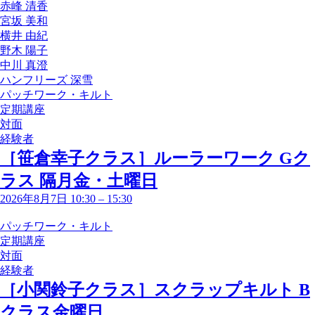
赤峰 清香
宮坂 美和
横井 由紀
野木 陽子
中川 真澄
ハンフリーズ 深雪
パッチワーク・キルト
定期講座
対面
経験者
［笹倉幸子クラス］ルーラーワーク Gク
ラス 隔月金・土曜日
2026年8月7日 10:30
–
15:30
パッチワーク・キルト
定期講座
対面
経験者
［小関鈴子クラス］スクラップキルト B
クラス金曜日