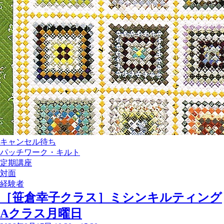
キャンセル待ち
パッチワーク・キルト
定期講座
対面
経験者
［笹倉幸子クラス］ミシンキルティング
Aクラス月曜日