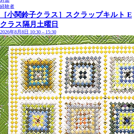
対面
経験者
［小関鈴子クラス］スクラップキルト E
クラス隔月土曜日
2026年8月8日 10:30
–
15:30