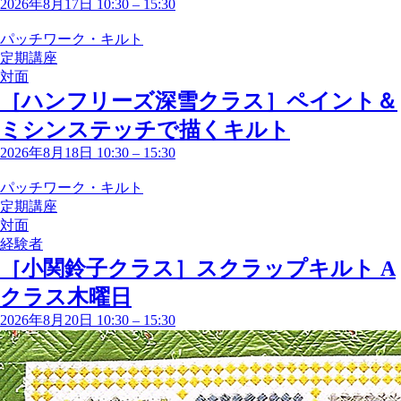
2026年8月17日 10:30
–
15:30
パッチワーク・キルト
定期講座
対面
［ハンフリーズ深雪クラス］ペイント＆
ミシンステッチで描くキルト
2026年8月18日 10:30
–
15:30
パッチワーク・キルト
定期講座
対面
経験者
［小関鈴子クラス］スクラップキルト A
クラス木曜日
2026年8月20日 10:30
–
15:30