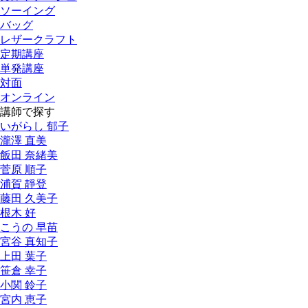
ソーイング
バッグ
レザークラフト
定期講座
単発講座
対面
オンライン
講師で探す
いがらし 郁子
瀧澤 直美
飯田 奈緒美
菅原 順子
浦賀 靜登
藤田 久美子
根木 好
こうの 早苗
宮谷 真知子
上田 葉子
笹倉 幸子
小関 鈴子
宮内 恵子