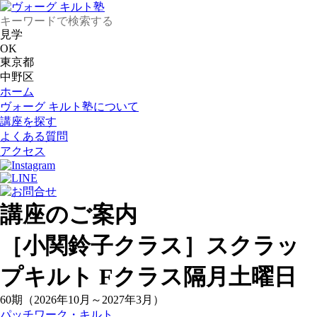
見学
OK
東京都
中野区
ホーム
ヴォーグ キルト塾について
講座を探す
よくある質問
アクセス
講座のご案内
［小関鈴子クラス］スクラッ
プキルト Fクラス隔月土曜日
60期（2026年10月～2027年3月）
パッチワーク・キルト