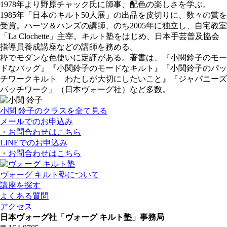
1978年より野原チャック氏に師事、配色の楽しさを学ぶ。
1985年「日本のキルト50人展」の出品を皮切りに、数々の賞を
受賞。ハーツ＆ハンズの講師、のち2005年に独立し、自宅教室
「La Clochette」主宰。キルト塾をはじめ、日本手芸普及協会
指導員養成講座などの講師を務める。
粋でモダンな色使いに定評がある。著書は、『小関鈴子のモー
ドなバッグ』『小関鈴子のモードなキルト』『小関鈴子のパッ
チワークキルト わたしが大切にしたいこと』『ジャパニーズ
パッチワーク』（日本ヴォーグ社）など多数。
小関 鈴子のクラスを全て見る
メールでのお申込み
・お問合わせはこちら
LINEでのお申込み
・お問合わせはこちら
ヴォーグ キルト塾について
講座を探す
よくある質問
アクセス
日本ヴォーグ社「ヴォーグ キルト塾」事務局