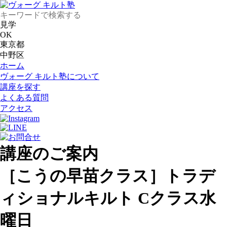
見学
OK
東京都
中野区
ホーム
ヴォーグ キルト塾について
講座を探す
よくある質問
アクセス
講座のご案内
［こうの早苗クラス］トラデ
ィショナルキルト Cクラス水
曜日