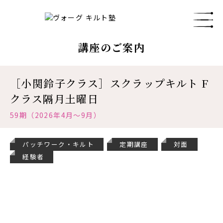
講座のご案内
［小関鈴子クラス］スクラップキルト F
クラス隔月土曜日
59期（2026年4月～9月）
パッチワーク・キルト
定期講座
対面
経験者