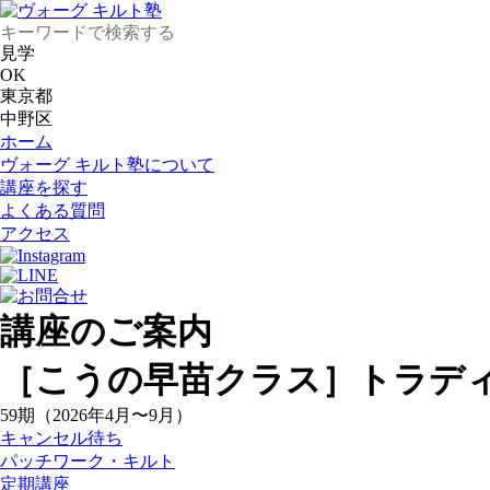
見学
OK
東京都
中野区
ホーム
ヴォーグ キルト塾について
講座を探す
よくある質問
アクセス
講座のご案内
［こうの早苗クラス］トラディ
59期（2026年4月〜9月）
キャンセル待ち
パッチワーク・キルト
定期講座