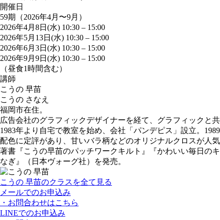
開催日
59期（2026年4月〜9月）
2026年4月8日(水) 10:30
–
15:00
2026年5月13日(水) 10:30
–
15:00
2026年6月3日(水) 10:30
–
15:00
2026年9月9日(水) 10:30
–
15:00
（昼食1時間含む）
講師
こうの 早苗
こうの さなえ
福岡市在住。
広告会社のグラフィックデザイナーを経て、グラフィックと共
1983年より自宅で教室を始め、会社「パンデピス」設立。1
配色に定評があり、甘いバラ柄などのオリジナルクロスが人気
著書『こうの早苗のパッチワークキルト』『かわいい毎日のキル
なぎ』（日本ヴォーグ社）を発売。
こうの 早苗のクラスを全て見る
メールでのお申込み
・お問合わせはこちら
LINEでのお申込み