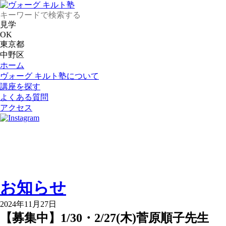
見学
OK
東京都
中野区
ホーム
ヴォーグ キルト塾について
講座を探す
よくある質問
アクセス
お知らせ
2024年11月27日
【募集中】1/30・2/27(木)菅原順子先生