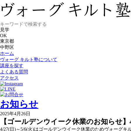
見学
OK
東京都
中野区
ホーム
ヴォーグ キルト塾について
講座を探す
よくある質問
アクセス
お知らせ
2025年4月26日
【ゴールデンウイーク休業のお知らせ】4/27
4/27(日)～5/6(火)はゴールデンウイーク休業のためヴォー