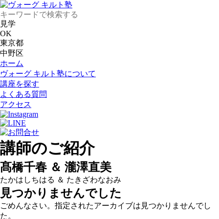
見学
OK
東京都
中野区
ホーム
ヴォーグ キルト塾について
講座を探す
よくある質問
アクセス
講師のご紹介
髙橋千春 ＆ 瀧澤直美
たかはしちはる ＆ たきざわなおみ
見つかりませんでした
ごめんなさい。指定されたアーカイブは見つかりませんでし
た。