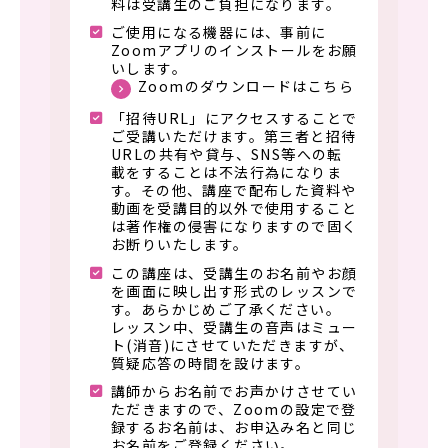
料は受講生のご負担になります。
ご使用になる機器には、事前に
Zoomアプリのインストールをお願
いします。
Zoomのダウンロードはこちら
「招待URL」にアクセスすることで
ご受講いただけます。第三者と招待
URLの共有や貸与、SNS等への転
載をすることは不法行為になりま
す。その他、講座で配布した資料や
動画を受講目的以外で使用すること
は著作権の侵害になりますので固く
お断りいたします。
この講座は、受講生のお名前やお顔
を画面に映し出す形式のレッスンで
す。あらかじめご了承ください。
レッスン中、受講生の音声はミュー
ト(消音)にさせていただきますが、
質疑応答の時間を設けます。
講師からお名前でお声かけさせてい
ただきますので、Zoomの設定で登
録するお名前は、お申込み名と同じ
お名前をご登録ください。